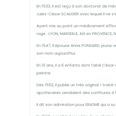
En 1533, il est reçu à son doctorat de m
Jules-César SCALIGER avec lequel il ne s’
Ayant mis au point un médicament efficace
rage : LYON, MARSEILLE, AIX en PROVENC
En 1547, il épouse Anne PONSARD, jeune ve
son nom aujourd’hui.
En 10 ans, il a 6 enfants dont l’ainé Cés
peintre.
Dès 1552, il publie un très original « trai
apothicaires vendaient des confitures à
Il dit son admiration pour ERASME qui a s