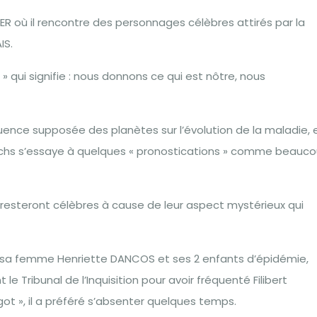
IER où il rencontre des personnages célèbres attirés par la
IS.
» qui signifie : nous donnons ce qui est nôtre, nous
influence supposée des planètes sur l’évolution de la maladie, 
nachs s’essaye à quelques « pronostications » comme beauc
s resteront célèbres à cause de leur aspect mystérieux qui
erd sa femme Henriette DANCOS et ses 2 enfants d’épidémie,
 Tribunal de l’Inquisition pour avoir fréquenté Filibert
ot », il a préféré s’absenter quelques temps.