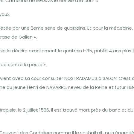
, et Catherine de MEDICIS le convie à la cour à
yaux.
plétée par une 2eme série de quatrains. Et pour la médecine,
rase de Galien ».
le le décrire exactement le quatrain I-35, publié 4 ans plus 
ède contre la peste ».
S vient avec sa cour consulter NOSTRADAMUS à SALON. C’est 
ne du jeune Henri de NAVARRE, neveu de la Reine et futur HEN
isie, le 2 juillet 1566, il est trouvé mort près du banc et du l
ouvent des Cordeliers comme il le souhaitait, puis éparpill