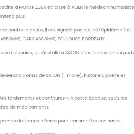
édecine à MONTPELLIER et laisse à AGEN le médecin humanist
entend plus.
 contre la peste, il est signalé partout où l’épidémie fait
E, NARBONNE, CARCASSONNE, TOULOUSE, BORDEAUX …
uve salonaise, et s’installe à SALON dans la maison qui port
ar deviendra Consul de SALON (=maire), historien, poète et
té des fardements et confitures ». A cette époque, seuls les
 titre de médicaments.
u prendre le temps d’écrire pour transmettre son savoir.