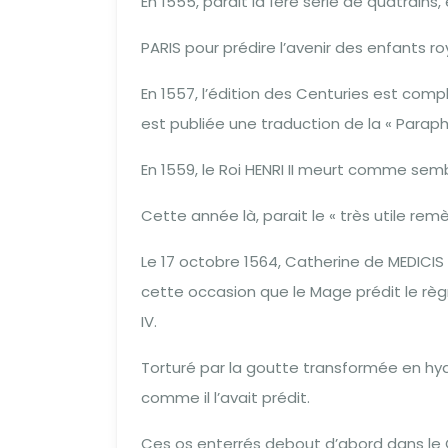
En 1555, parait la 1ere série de quatrains
PARIS pour prédire l’avenir des enfants ro
En 1557, l’édition des Centuries est com
est publiée une traduction de la « Paraph
En 1559, le Roi HENRI II meurt comme semb
Cette année là, parait le « très utile rem
Le 17 octobre 1564, Catherine de MEDICI
cette occasion que le Mage prédit le règ
IV.
Torturé par la goutte transformée en hydrop
comme il l’avait prédit.
Ces os enterrés debout d’abord dans le C