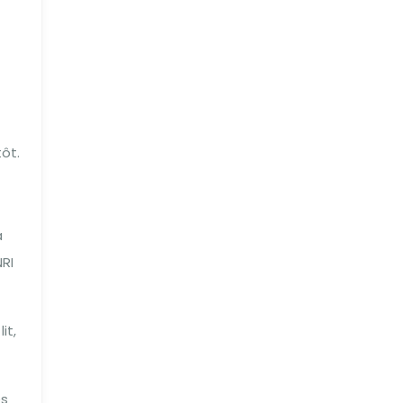
tôt.
à
RI
it,
és